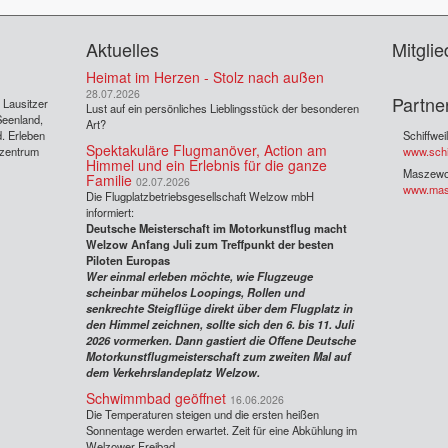
Aktuelles
Mitglie
Heimat im Herzen - Stolz nach außen
28.07.2026
Partne
s Lausitzer
Lust auf ein persönliches Lieblingsstück der besonderen
Seenland,
Art?
. Erleben
Schiffwei
Spektakuläre Flugmanöver, Action am
rzentrum
www.schif
Himmel und ein Erlebnis für die ganze
Maszew
Familie
02.07.2026
www.mas
Die Flugplatzbetriebsgesellschaft Welzow mbH
informiert:
Deutsche Meisterschaft im Motorkunstflug macht
Welzow Anfang Juli zum Treffpunkt der besten
Piloten Europas
Wer einmal erleben möchte, wie Flugzeuge
scheinbar mühelos Loopings, Rollen und
senkrechte Steigflüge direkt über dem Flugplatz in
den Himmel zeichnen, sollte sich den 6. bis 11. Juli
2026 vormerken. Dann gastiert die Offene Deutsche
Motorkunstflugmeisterschaft zum zweiten Mal auf
dem Verkehrslandeplatz Welzow.
Schwimmbad geöffnet
16.06.2026
Die Temperaturen steigen und die ersten heißen
Sonnentage werden erwartet. Zeit für eine Abkühlung im
Welzower Freibad.