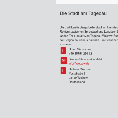
Die Stadt am Tagebau
Die traditionelle Bergarbeiterstadt inmitten de
Reviers, zwischen Spreewald und Lausitzer 
ist das Tor zum aktiven Tagebau Welzow-Süd
Sie Bergbautourismus hautnah - im Besuche
excursio.
Rufen Sie uns an
Tel
+49 35751 250 12
Senden Sie uns eine eMail
Tel
info@welzow.de
Rathaus Welzow
Tel
Poststraße 8
03119 Welzow
Deutschland