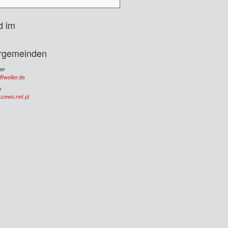
d im
rgemeinden
ler
fweiler.de
o
zewo.net.pl