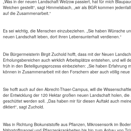
„Was in der neuen Landschaft Welzow passiert, hat für mich Blaupau
Weichen gestellt“, sagt Himmelsbach, „wir als BGR kommen jedenfall
auf die Zusammenarbeit.“
Es sei wichtig, die Menschen einzubeziehen. „Sie haben Wünsche und
neuen Landschaft leben, dort ihren Lebensunterhalt verdienen.“
Die Bürgermeisterin Birgit Zuchold hofft, dass mit der Neuen Landsc
Erholungsbereichen auch wirklich Arbeitsplätze entstehen, und will d
früh in den Beteiligungsprozess einbeziehen: „Sie haben Erfahrung mi
können in Zusammenarbeit mit den Forschern aber auch völlig neue P
Sie hofft auch auf den Abrecht-Thaer-Campus, will die Wissenschaftl
der Entwicklung der 120 Hektar großen neuen Landschaft holen, d
geschüttet werden soll. „Das haben mir für diesen Auftakt auch mein
diktiert“, sagt Zuchold.
Was in Richtung Biokunststoffe aus Pflanzen, Mikrosensorik im Bode
Nährstoffmangel und Pflanzenkrankheiten bis hin zum Anbau von Tr