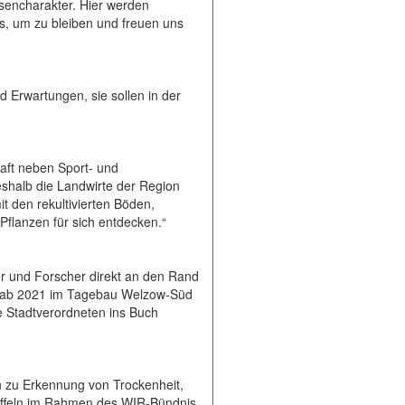
sencharakter. Hier werden
s, um zu bleiben und freuen uns
 Erwartungen, sie sollen in der
haft neben Sport- und
eshalb die Landwirte der Region
t den rekultivierten Böden,
flanzen für sich entdecken.“
er und Forscher direkt an den Rand
ie ab 2021 im Tagebau Welzow-Süd
e Stadtverordneten ins Buch
n zu Erkennung von Trockenheit,
üffeln im Rahmen des WIR-Bündnis