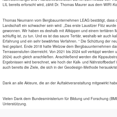
LIL bereits erforscht wird, zählt Dr. Thomas Maurer aus dem WIR!-Ko
Thomas Neumann vom Bergbauunternehmen LEAG bestätigt, dass de
Landschaft ein schwacher sein wird: „Das erste Lausitzer Flöz wurde 
gewonnen. Wir haben es deshalb mit Altkippen und einem tertiären Mi
schluffig ist, zu tun. Und es ist das saure Tertiär, weshalb wir auch k
Erfahrung und ein sehr bewährtes Verfahren. “ Die Schüttung der ne
fest geplant. Ende 2018 hatte Welzow dem Bergbauunternehmen das 
Terrassenstufen überreicht. Von 2021 bis 2024 soll verkippt werden u
2024) auch gleich anschließen. Anschließend werden die Kippsubstra
Ergebnissen wird berechnet, wie hoch der Kalk- und Nährstoffbedarf i
auch bereits die Ziele, die sich in der Geodesign-Methode herauskrist
Dank an alle Akteure, die an der Auftaktveranstaltung mitgewirkt hab
Vielen Dank dem Bundesministerium für Bildung und Forschung (BMBF)
Unterstützung.