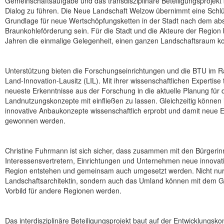
Gemeinschaftsaufgabe und das transdisziplinäre Beteiligungsprojekt b
Dialog zu führen. Die Neue Landschaft Welzow übernimmt eine Schlüss
Grundlage für neue Wertschöpfungsketten in der Stadt nach dem a
Braunkohleförderung sein. Für die Stadt und die Akteure der Region
Jahren die einmalige Gelegenheit, einen ganzen Landschaftsraum ko
Unterstützung bieten die Forschungseinrichtungen und die BTU im R
Land-Innovation-Lausitz (LIL). Mit ihrer wissenschaftlichen Expertise
neueste Erkenntnisse aus der Forschung in die aktuelle Planung für 
Landnutzungskonzepte mit einfließen zu lassen. Gleichzeitig können 
innovative Anbaukonzepte wissenschaftlich erprobt und damit neue E
gewonnen werden.
Christine Fuhrmann ist sich sicher, dass zusammen mit den Bürgerin
Interessensvertretern, Einrichtungen und Unternehmen neue innovativ
Region entstehen und gemeinsam auch umgesetzt werden. Nicht nur
Landschaftsarchitektin, sondern auch das Umland können mit dem G
Vorbild für andere Regionen werden.
Das interdisziplinäre Beteiligungsprojekt baut auf der Entwicklungs