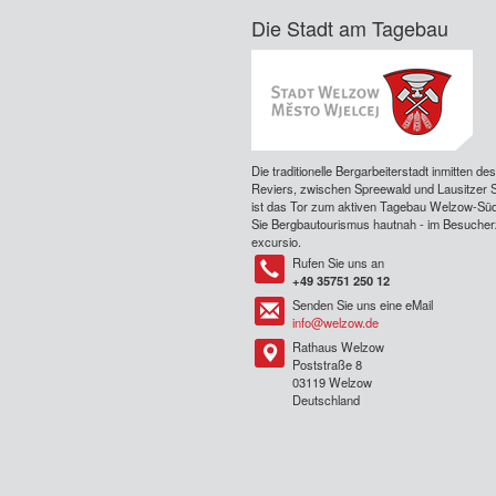
Die Stadt am Tagebau
Die traditionelle Bergarbeiterstadt inmitten de
Reviers, zwischen Spreewald und Lausitzer 
ist das Tor zum aktiven Tagebau Welzow-Süd
Sie Bergbautourismus hautnah - im Besuche
excursio.
Rufen Sie uns an
Tel
+49 35751 250 12
Senden Sie uns eine eMail
Tel
info@welzow.de
Rathaus Welzow
Tel
Poststraße 8
03119 Welzow
Deutschland