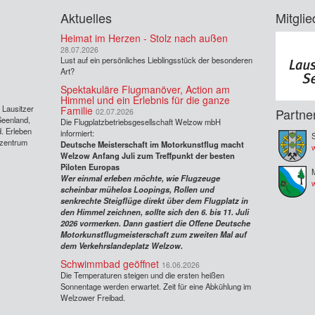
Aktuelles
Mitglie
Heimat im Herzen - Stolz nach außen
28.07.2026
Lust auf ein persönliches Lieblingsstück der besonderen
Art?
Spektakuläre Flugmanöver, Action am
Himmel und ein Erlebnis für die ganze
s Lausitzer
Familie
Partne
02.07.2026
Seenland,
Die Flugplatzbetriebsgesellschaft Welzow mbH
. Erleben
informiert:
S
rzentrum
Deutsche Meisterschaft im Motorkunstflug macht
w
Welzow Anfang Juli zum Treffpunkt der besten
Piloten Europas
Wer einmal erleben möchte, wie Flugzeuge
scheinbar mühelos Loopings, Rollen und
senkrechte Steigflüge direkt über dem Flugplatz in
den Himmel zeichnen, sollte sich den 6. bis 11. Juli
2026 vormerken. Dann gastiert die Offene Deutsche
Motorkunstflugmeisterschaft zum zweiten Mal auf
dem Verkehrslandeplatz Welzow.
Schwimmbad geöffnet
16.06.2026
Die Temperaturen steigen und die ersten heißen
Sonnentage werden erwartet. Zeit für eine Abkühlung im
Welzower Freibad.