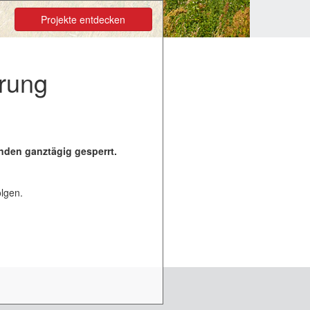
Projekte entdecken
rung
ünden ganztägig gesperrt.
lgen.