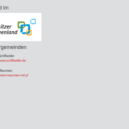
d im
rgemeinden
chiffweiler
ww.schiffweiler.de
Maszewo
www.maszewo.net.pl