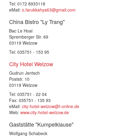
Tel: 0172 8933118
eMail:
o.farukkahya63@gmail.com
China Bistro "Ly Trang"
Bac Le Hoai
Spremberger Str. 69
03119 Welzow
Tel: 035751 - 153 95
City Hotel Welzow
Gudrun Jentsch
Poststr. 10
03119 Welzow
Tel: 035751 - 22 04
Fax: 035751 - 135 93
eMail:
city-hotel-welzow@t-online.de
Web:
www.city-hotel-welzow.de
Gaststätte "Kumpelklause"
Wolfgang Schabeck